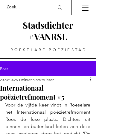
Stadsdichter
#VANRSL
ROESELARE POËZIESTAD
Post
20 okt 2025
1 minuten om te lezen
Internationaal
poëzietrefmoment #5
Voor de vijfde keer vindt in Roeselare 
het Internationaal poëzietrefmoment 
Roes de luxe plaats. 
Dichters uit 
binnen- en buitenland lieten zich deze 
keer inspireren door het gedicht 
‘De 