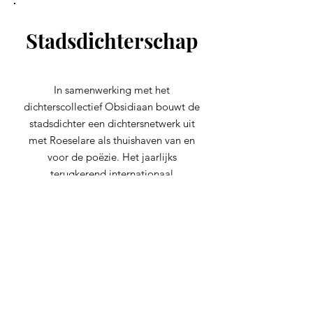
Stadsdichterschap
In samenwerking met het
dichterscollectief Obsidiaan bouwt de
stadsdichter een dichtersnetwerk uit
met Roeselare als thuishaven van en
voor de poëzie. Het jaarlijks
terugkerend internationaal
poëziefestival gelinkt aan figuren als
Guido Gezelle en Albrecht
Rodenbach als boegbeelden van de
poëzie speelt hier een belangrijke rol
in. Via het project 'dichters-in-
residentie' worden de deelnemende
dichters ook uitgenodigd in de stad
creatief aan de slag te gaan.